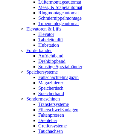
Lüftermontageautomat
Mess,-& Stapelautomat
Ringmontageautomat
Schmiernippelmontage
Tubeneinlegeautomat
Elevatoren & Lifts
Elevator
Tabelettenlift
Hubstation
Förderbänder
Aufrichtband
Drehkippband
Sonstige Spezialbänder
Speichersysteme
Faltschachtelmagazin
Magazinierer
Speichertisch
Speicherband
Sondermaschinen
Transfersysteme
Filterschweißanlagen
Faltenpressen
Drehteller
Greifersysteme
Tauchachsen